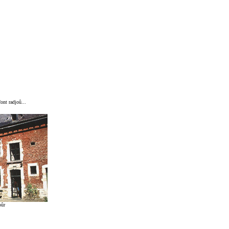
ont radjoû...
oûr