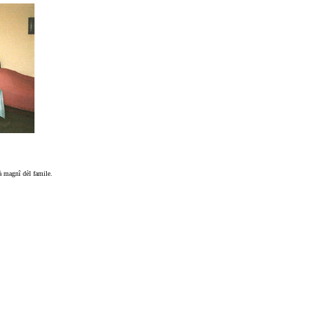
à magnî dèl famile.