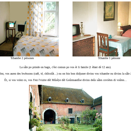
Tchambe 2 pèrsones
Tchambe 1 pèrsone
La såle po prinde on bagn, c'èst comun po vos èt li famile (1 èfant dè 12 ans).
lez, vos aurez des bwèssons (cafè, té, chôcolåt...) ou on bin bon didjuner divins vos tchambe ou divins la såle 
Èt, si vos volez co, vos f'rez l'vizite dèl Mûsêye dèl Goûrmandîse divins deûs såles coviètes di voûtes...