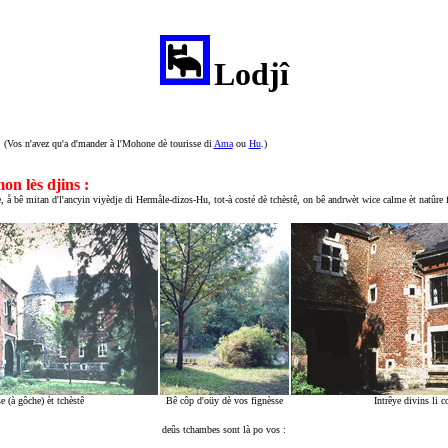
castrale d'Hermalle-sous-Huy, entre Huy et Liège, Wallonie
Lodjî
. (Vos n'avez qu'a d'mander à l'Mohone dè tourisse di
Ama
ou
Hu
.)
n lès djins :
e,
å bê mitan d'l'ancyin viyèdje
di Hermåle-dizos-Hu,
tot-à costé dè tchèstê
, on bê andrwèt wice calme èt natûre f
e (à gôche) èt tchèstê
Bê côp d'oüy dè vos fignèsse
Intrêye divins li c
deûs tchambes sont là po vos :