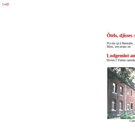
Lodjî
: location de logement en chambres d'hôtes ou chez l'habitant - syndicat d'initiative La Rawète, Ferme 
Ôtéls, djîsses :
N'a nin çà à Hermalle..
Mins, nos-avans on
Lodgemint amo
Divins l' Ferme castral
Cins