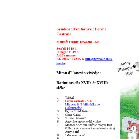
Syndicat d'initiative : Ferme
Castrale
chaussée Freddy Terwagne 132a
Sèm'di 14-19 h,
Dimègne 11-19 h,
Avå l'saminne :
+32-(0)85 31 42 86 &
info@hermalle-sous-
huy.be
Mitan d'l'ancyin viyèdje :
Batimints dès XVIIe èt XVIIIe
siéke
1
Tchèstê
2
Ferme castrale
-
S.I.
Mûsêyes & Bibiliothéke dèl
Goûrmandîse
3
Eglîse Sint-Mårtin
4
Cinse Cassal
5
"Cinse Dacosse"
6
Ancyiène mohone dèl vikêre
7
Mohone wice qui l'mêsse-maçon Jean-
Gille Jacob a m'nou å monde (oûy cûre)
Ancyin rilê
8
"Mohone Sacré"
9