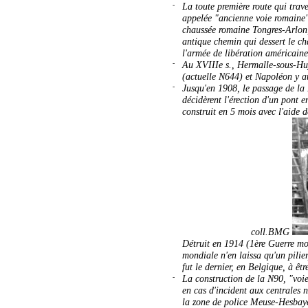
-
La toute première route qui trav
appelée "ancienne voie romaine"
chaussée romaine Tongres-Arlon, 
antique chemin qui dessert le châ
l'armée de libération américain
-
Au XVIIIe s., Hermalle-sous-Huy
(actuelle N644) et Napoléon y a
-
Jusqu'en 1908, le passage de la
décidèrent l'érection d'un pont 
construit en 5 mois avec l'aide
.........................
coll.BMG
Détruit en 1914 (1ère Guerre mon
mondiale n'en laissa qu'un pilier
fut le dernier, en Belgique, à ê
-
La construction de la N90, "voie
en cas d'incident aux centrales 
la zone de police Meuse-Hesbaye