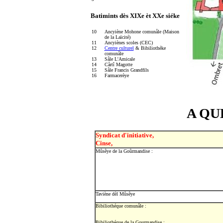
Batimints dès XIXe èt XXe siéke
10
Ancyiène Mohone comunåle (Maison
de la Laïcité)
11
Ancyiènes scoles (CEC)
12
Centre culturel
& Bibiliothéke
comunåle
13
Såle L'Amicale
14
Cårtî Magotte
15
Såle Francis Grandfils
16
Farmacerèye
A QU
Syndicat d'initiative,
Cinse,
Mûsêye de la Goûrmandise :
Taviène dèl Mûsêye
Bibiliothéque comunåle :
Bibiliothéque de la Gourmandise :