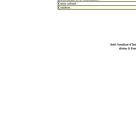
Centre culturel :
Comèrces :
Asbl Syndicat d'Ini
divins li Fe
province di Lîdge, 