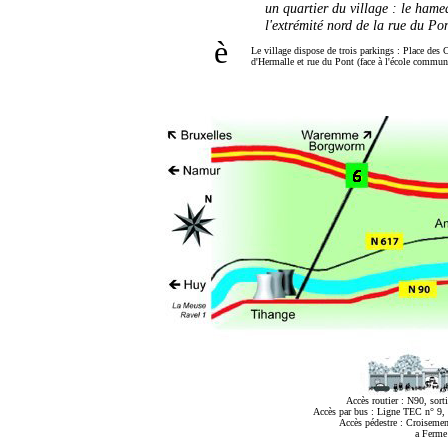
un quartier du village : le ham
l'extrémité nord de la rue du Pon
è
Le village dispose de trois parkings : Place des C
d'Hermalle et rue du Pont (face à l'école commun
Accès routier : N90, sor
Accès par bus : Ligne TEC n° 9, a
Accès pédestre : Croisemen
a Ferme 