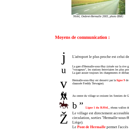
N644, Ombret-Hermalle 2003,
photo BMG
Moyens de communication :
j
L'aéroport le plus proche est celui d
u
La gare d'Hermalle-sous-Huy (située sur la rive g
"voyageurs", les stations ferroviaires les plus pro
La gare assure toujours les chargements et déch
v
Hermalle-sous-Huy est desservi par la
ligne 9
de 
chaussée Freddy Terwagne).
Au centre du village se croisent les Sentiers de
b ”
Ligne 1 du RAVeL
, réseau wallon d
Le village est directement accessible
Ž
circulation, sorties "Hermalle-sous-
Liège).
Le
Pont de Hermalle
permet l'accès 