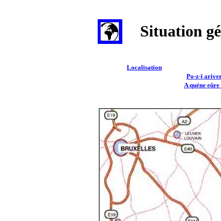
Le Syndicat d'initiative d'Hermalle-sous-Huy La Rawète vous donne accès à la géographie, le 
Huy, provinc
Situation g
Localisation
Po-z-î arive
A quéne eûre