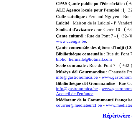
(
CPAS
Çante public po l'êde sôciåle
:
+
(
ALE Agence locale pour l'emploi
:
+32
Culte catolique
: Fernand Nguyen - Rue 
Laîcité
: Maison de la Laïcité - P. Vand
(
Sindicat d'avizance
: rue Gerée 10 -
+3
(
Çante culturél
: Rue du Pont 7 -
+32-(0
www.ccengis.be
.
Çante comeunåle dès djônes d'Indji (C
Bibiliothéque comeunåle
: Rue du Pont 7
biblio_hermalle@hotmail.com
(
Scole comunale
: Rue du Pont 7 -
+32-
Mûsèye dèl Gourmandise
: Chaussée Fr
info@gastronomica.be
-
www.gastronomi
Bibiliothéque dèl Gourmandise
: Rue Ge
info@gastronomica.be
-
www.gastronomi
Accueil de l'enfance
Médiateur de la Communauté français
courrier@mediateurcf.be
-
www.mediateu
Répèrtwère d