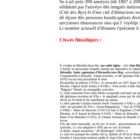
So à pô près 200 annèyes (dè 1807 à 2003
nôtâmint par l'arivèye dès imigrés italiyins
(
Cité des Rys
) èt d'ine cité d'åbitacions so
dè rîçure dès persones handicapèyes divin
ancyinnes dimorances sins qui l' viyèdje 
Li nombre actuwél d'åbitants r'prézinte li 
Chwès filosofiques :
È viyèdje di Hèrmåle-dizos-Hu,
ine seûle èglise
: c'èst
Sint-M
C'èsteût 'ne anciyienne tchapèle castrale qui dèpindéve di l'abèy
Hèrmåle, Sedes sapientiae d'Hermalle-sous-Huy
, actuwélemin
Cinquantenêre à Brussèle. Simpe posteûre, ce bèl ègzimpe d'âr
1070) è-st-an ônè polychrômé èt doré.
Riconstrûte an pårteye â XVIe s. èt consacrèye an 1597 dizos l'
Bavière, l'èglise fourît dotèye â XVIIIe s. d'ine pwète à deûs bat
"Régence" fôrmèt 'ne rimarquåbe scrin'rèye.
Li clokî sormonté d'ine coûte flèche octogonåle sout'nant ine ere
dèl deûzinme mwètèye dè XXe s. èt ramplaçèt cisses qui lès sôd
40/45 po fé fonde èt lès transfôrmer an canons.
Li nåve çantrale è plinne loumîre fourît r'maniyèye à XIXe s. po
veûy' ine posteûre dè XVe s. (Sinte-Marguèrite), 7 ôtes dè XVIIe
(†1460) + Marie de Haccourt (†1457) èt leûs fi Englebert (†1440
Rhodes), èt d' Arnoul de Bierset (†1543) + Marie de Momalle. D'
Henri II de Hermalle (†1325), di s'feume Julienne de Haneffe (†13
trover.
Près dès fonts batismåls, on bê cris' di bwès ; anciyinnemint m
cimitiére, il a stu ramplacé è 1995 par on cris' di bronze.
Â djubé, orgues noumèyes " dè Moelingen" (XIXe s.).
Li culte èst pratiqué lès mårdis (18 h), djeûdis (8.30 h) èt dîmè
d'meûre è l'anciyinne mohone natåle di Jean-Gilles Jacob, dw'n