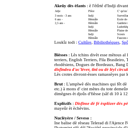
Akeûy dès èfants
: è l'étîrté d'Indji divan
Adje
Plèce
C' qu'on î
3 mois - 3 ans
Indji
Surveilla
6 ans -
Hèrmåle
Ecole de 
2,5 ans -
Hèrmåle
Garderie 
.
Indji
Ludothèq
.
Hèrmåle
Plaine de
.
Indji
Scouts
.
Hèrmåle
Faucons 
Loukîz todi :
Cultûre
,
Bibiliothéques
,
Spô
Bièsses
: Lès tchins divèt esse mètous al 
terriers, English Terriers, Fila Brasileir
rhodésiens, Dogues de Bordeaux, Bang Do
disfindeu d'ac'lèver, tînî ou dè lèyî circul
Lès crotes divront-èsses ramassèyes par l
Brut
: L'amplwè dès machines qui fêt dè
etc.) à mons d' cint mètes du tote demeûre
dimègnes èt djoûs d'fièsse (såf di 10 à 12
Explôzifs
:
Disfinse dè fé èsplôzer dès pèt
mayeûr èt èchèvins.
Nuclèyère / Seveso :
Ine balise dè rèseau Telerad di l'Ajence F
l'batumint rilè dèl "Société provinciale d'