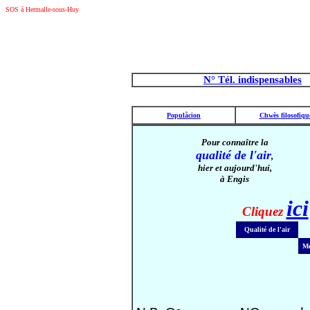
SOS à Hermalle-sous-Huy
Syndicat d'Initiative,administration,cimetières,église Saint Martin,Sedes sapientiae
N° Tél. indispensables
Populåcion
Chwès filosofiqu
Pour connaître la
qualité de l'air
,
hier et aujourd'hui,
à Engis
ici
Cliquez
Qualité de l'air
Me