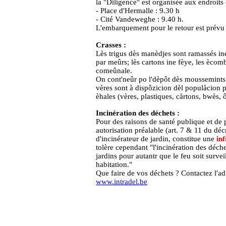
la "Diligence" est organisée aux endroits 
- Place d'Hermalle : 9.30 h
- Cité Vandeweghe : 9.40 h.
L'embarquement pour le retour est prévu à 
Crasses :
Lès trigus dès manèdjes sont ramassés ine
par meûrs; lès cartons ine fèye, les ècom
comeûnale.
On cont'neûr po l'dèpôt dès moussemints
vères sont à dispôzicion dèl populåcion pl
èhales (vères, plastiques, cårtons, bwès, 
Incinération des déchets :
Pour des raisons de santé publique et de 
autorisation préalable (art. 7 & 11 du déc
d'incinérateur de jardin, constitue une
inf
tolère cependant "l'incinération des déch
jardins pour autantr que le feu soit surve
habitation."
Que faire de vos déchets ? Contactez l'
www.intradel.be