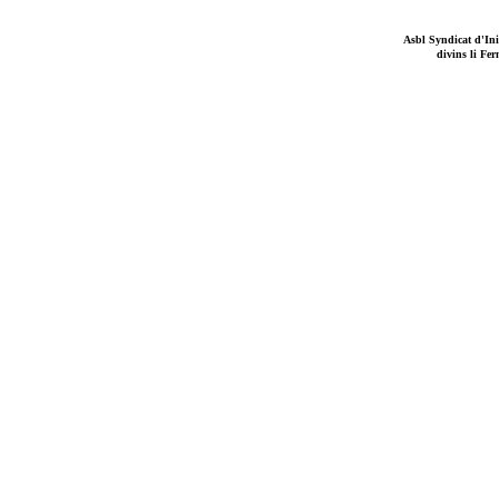
Asbl Syndicat d'Ini
divins li Fe
province di Lîdge, 