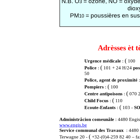
N.B. O
= ozone, NO = oxyde 
3
diox
PM
= poussières en susp
10
Adrèsses èt t
(
Urgence médicale
:
100
(
Police
:
101 +
24 H/24
pos
50
Police, agent de proximité
:
(
Pompiers
:
100
(
Centre antipoisons
:
070 
(
Child Focus
:
110
(
Ecoute-Enfants
:
103 -
SO
Administråcion comeunåle
: 4480 Engis
www.engis.be
Service communal des Travaux
: 4480 
(
Terwagne 20 -
+32-(0)4-259 82 40 – fa