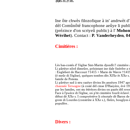
(0)85-31.27.85.
Ine ôte chwès filozofique à in' andrwèt d'
dèl Comûnôté francophone aeûye li public
(prézince d'on scriyeû public) à l'
Mohone
Wérihet
). Contact :
P. Vanderheyden
,
04
Cimitiéres :
Lès bas-costés d' l'èglise Sint-Martin djondît l' cimitiér
Li pârtèye nôrd dimeûre, prézintant ine dale finèrêre a t
: Englebert de Haccourt †1415 + Marie de Wavre †1419 
(è meûr di l'èglise), quéques tombes dès XIXe èt XXe s.,
famile de Potesta.
Li pârtèye sud à stru razèye divins lès annèyes 1947 ap
chaussée Terwagne
(à costé dèl cinse D'Haeyère, èvè 19
par les familes, ont stu ètèrèyes divins on pazès dèl row
Face à l'pwèce di l'èglise, on p'tit cimitiére fourît èclavé
dèbut dè XXe s. I compwèrtéve li cénotafe dè Baron de
grote di Lourdes (constrûte à XXe s.), fleûrs, bougîyes
populêre..
Divers :