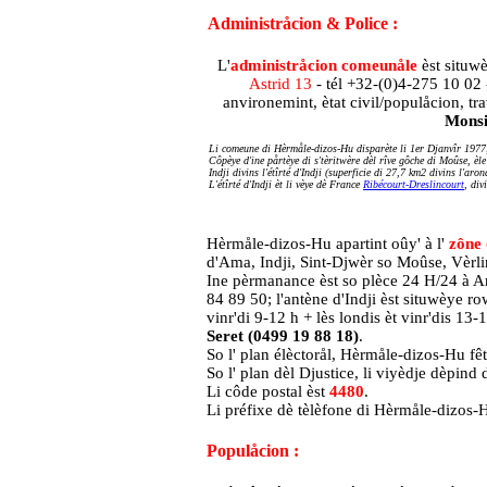
Administråcion & Police :
L'
administråcion comeunåle
èst situwè
Astrid 13
- tél +32-(0)4-275 10 02
anvironemint, ètat civil/populåcion, tr
Monsi
Li comeune di Hèrmåle-dizos-Hu disparète li 1er Djanvîr
1977,
Côpèye d'ine pårtèye di s'tèritwère dèl rîve gôche di Moûse, èle
Indji divins l'étîrté d'Indji (superficie di 27,7 km2 divins l'aro
L'
étîrté d'Indji
èt li vèye dè France
Ribécourt-Dreslincourt
, div
...................................................... ..............................
Hèrmåle-dizos-Hu apartint oûy' à l'
zône 
d'Ama, Indji, Sint-Djwèr so Moûse, Vèrli
Ine pèrmanance èst so plèce 24 H/24 à Am
84 89 50; l'antène d'Indji èst situwèye r
vinr'di 9-12 h + lès londis èt vinr'dis 1
Seret (0499 19 88 18)
.
So l' plan élèctorål, Hèrmåle-dizos-Hu fê
So l' plan dèl Djustice, li viyèdje dèpind
Li côde postal èst
4480
.
Li préfixe dè tèlèfone di Hèrmåle-dizos
Populåcion :
à
Hermalle-sous-Huy, province de Liège, 