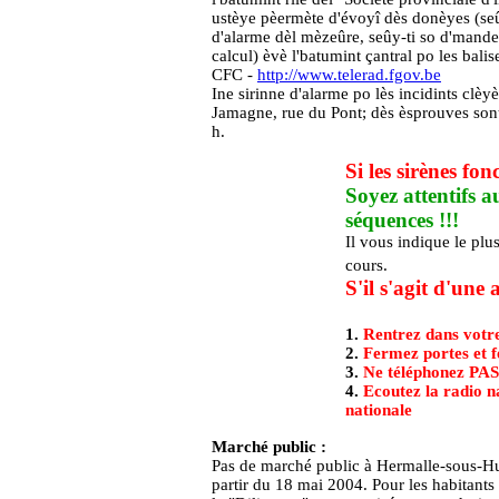
ustèye pèermète d'évoyî dès donèyes (seû
d'alarme dèl mèzeûre, seûy-ti so d'mande 
calcul) èvè l'batumint çantral po les balis
CFC -
http://www.telerad.fgov.be
Ine sirinne d'alarme po lès incidints clèy
Jamagne, rue du Pont; dès èsprouves sont
h.
Si les sirènes fon
Soyez attentifs a
séquences !!!
Il vous indique le plu
cours.
S'il s'agit d'une a
1.
Rentrez dans votr
2.
Fermez portes et f
3.
Ne téléphonez PAS
4.
Ecoutez la radio n
nationale
Marché public :
Pas de marché public à Hermalle-sous-Huy
partir du 18 mai 2004. Pour les habitant